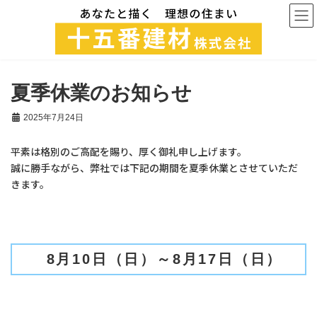
コ
ナ
ン
ビ
テ
ゲ
ン
ー
ツ
シ
へ
ョ
ス
ン
夏季休業のお知らせ
キ
に
ッ
移
2025年7月24日
プ
動
平素は格別のご高配を賜り、厚く御礼申し上げます。
誠に勝手ながら、弊社では下記の期間を夏季休業とさせていただ
きます。
8月10日（日）～8月17日（日）